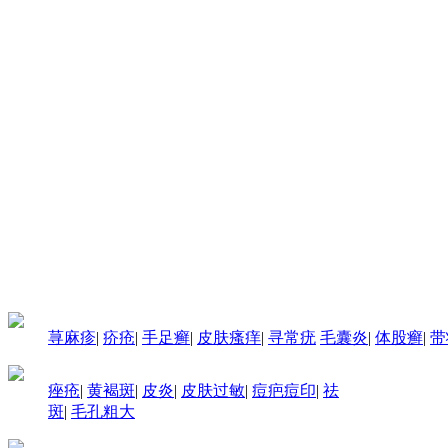
荨麻疹
|
疥疮
|
手足癣
|
皮肤瘙痒
|
寻常疣
毛囊炎
|
体股癣
|
带
痤疮
|
黄褐斑
|
皮炎
|
皮肤过敏
|
痘疤痘印
|
祛
斑
|
毛孔粗大