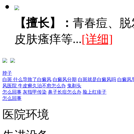
【擅长】：
青春痘、脱
皮肤瘙痒等...
[详细]
脖子
白斑
什么导致了白癜风
白癜风分期
白斑就是白癜风吗
白癜风
风医院
牛皮癣久治不愈怎么办
鬼剃头
怎么回事
灰指甲传染
鼻子长痘怎么办
脸上红疹子
怎么回事
医院环境