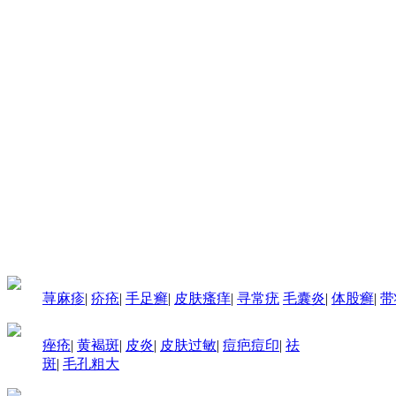
荨麻疹
|
疥疮
|
手足癣
|
皮肤瘙痒
|
寻常疣
毛囊炎
|
体股癣
|
带
痤疮
|
黄褐斑
|
皮炎
|
皮肤过敏
|
痘疤痘印
|
祛
斑
|
毛孔粗大