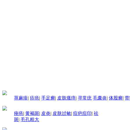
荨麻疹
|
疥疮
|
手足癣
|
皮肤瘙痒
|
寻常疣
毛囊炎
|
体股癣
|
带
痤疮
|
黄褐斑
|
皮炎
|
皮肤过敏
|
痘疤痘印
|
祛
斑
|
毛孔粗大