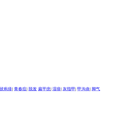
状疱疹
|
青春痘
|
脱发
扁平疣
|
湿疹
|
灰指甲
|
甲沟炎
|
脚气