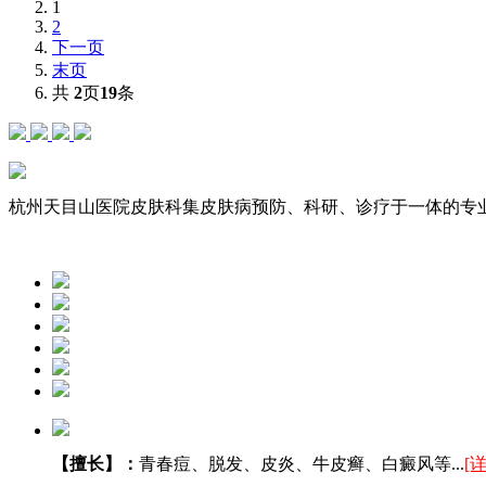
1
2
下一页
末页
共
2
页
19
条
杭州天目山医院皮肤科集皮肤病预防、科研、诊疗于一体的专业
【擅长】：
青春痘、脱发、皮炎、牛皮癣、白癜风等...
[