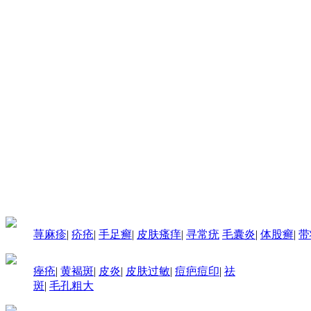
荨麻疹
|
疥疮
|
手足癣
|
皮肤瘙痒
|
寻常疣
毛囊炎
|
体股癣
|
带
痤疮
|
黄褐斑
|
皮炎
|
皮肤过敏
|
痘疤痘印
|
祛
斑
|
毛孔粗大