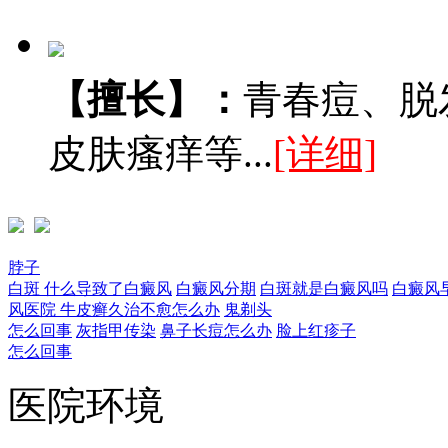
【擅长】：
青春痘、脱
皮肤瘙痒等...
[详细]
脖子
白斑
什么导致了白癜风
白癜风分期
白斑就是白癜风吗
白癜风
风医院
牛皮癣久治不愈怎么办
鬼剃头
怎么回事
灰指甲传染
鼻子长痘怎么办
脸上红疹子
怎么回事
医院环境