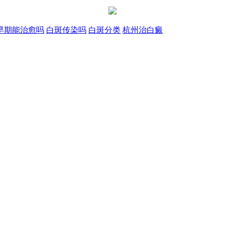
早期能治愈吗
白斑传染吗
白斑分类
杭州治白癜