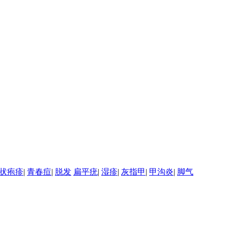
状疱疹
|
青春痘
|
脱发
扁平疣
|
湿疹
|
灰指甲
|
甲沟炎
|
脚气