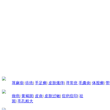
荨麻疹
|
疥疮
|
手足癣
|
皮肤瘙痒
|
寻常疣
毛囊炎
|
体股癣
|
带
痤疮
|
黄褐斑
|
皮炎
|
皮肤过敏
|
痘疤痘印
|
祛
斑
|
毛孔粗大