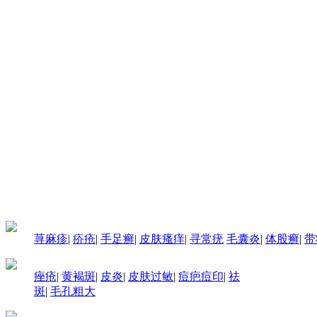
荨麻疹
|
疥疮
|
手足癣
|
皮肤瘙痒
|
寻常疣
毛囊炎
|
体股癣
|
带
痤疮
|
黄褐斑
|
皮炎
|
皮肤过敏
|
痘疤痘印
|
祛
斑
|
毛孔粗大