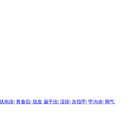
状疱疹
|
青春痘
|
脱发
扁平疣
|
湿疹
|
灰指甲
|
甲沟炎
|
脚气