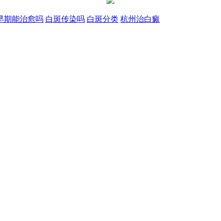
早期能治愈吗
白斑传染吗
白斑分类
杭州治白癜