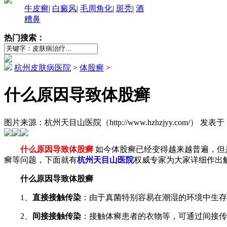
牛皮癣
|
白癜风
|
毛周角化
|
斑秃
|
酒
糟鼻
热门搜索：
杭州皮肤病医院
>
体股癣
>
什么原因导致体股癣
图片来源：杭州天目山医院（http://www.hzhzjyy.com/） 发表于：2
什么原因导致体股癣
如今体股癣已经变得越来越普遍，但
癣等问题，下面就有
杭州天目山医院
权威专家为大家详细作出
什么原因导致体股癣
1、
直接接触传染
：由于真菌特别容易在潮湿的环境中生存
2、
间接接触传染
：接触体癣患者的衣物等，可通过间接传