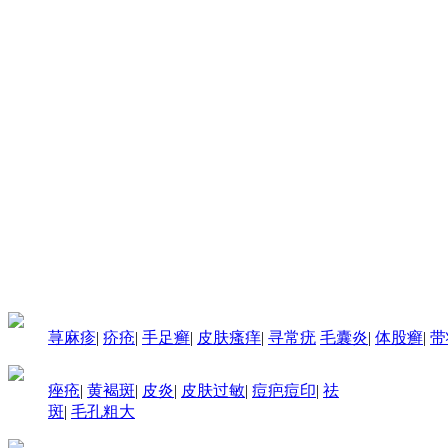
荨麻疹
|
疥疮
|
手足癣
|
皮肤瘙痒
|
寻常疣
毛囊炎
|
体股癣
|
带
痤疮
|
黄褐斑
|
皮炎
|
皮肤过敏
|
痘疤痘印
|
祛
斑
|
毛孔粗大