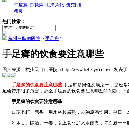
牛皮癣
|
白癜风
|
毛周角化
|
斑秃
|
酒
糟鼻
热门搜索：
杭州皮肤病医院
>
手足癣
>
手足癣的饮食要注意哪些
图片来源：杭州天目山医院（http://www.hzhzjyy.com/） 发表于：2
手足癣的饮食要注意哪些
手足癣是男性疾病之一，是经常
延会带来很多危害，那么手足癣的饮食要注意哪些等问题，下
手足癣的饮食要注意哪些
1. 萝卜籽、葱头，用水将其煮熟，去除原汤饮用。每日一
2. 木香、陈酒、干姜，以上食材加入水煎煮，每次煮一日