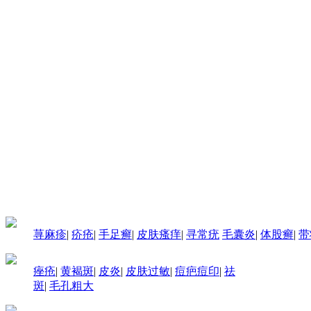
荨麻疹
|
疥疮
|
手足癣
|
皮肤瘙痒
|
寻常疣
毛囊炎
|
体股癣
|
带
痤疮
|
黄褐斑
|
皮炎
|
皮肤过敏
|
痘疤痘印
|
祛
斑
|
毛孔粗大