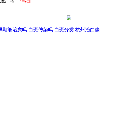
痒等...
[详细]
早期能治愈吗
白斑传染吗
白斑分类
杭州治白癜