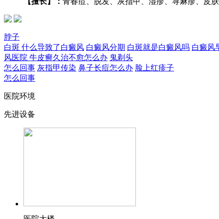
【擅长】：
青春痘、脱发、灰指甲、湿疹、荨麻疹、皮肤瘙
脖子
白斑
什么导致了白癜风
白癜风分期
白斑就是白癜风吗
白癜风
风医院
牛皮癣久治不愈怎么办
鬼剃头
怎么回事
灰指甲传染
鼻子长痘怎么办
脸上红疹子
怎么回事
医院环境
先进设备
医院大楼