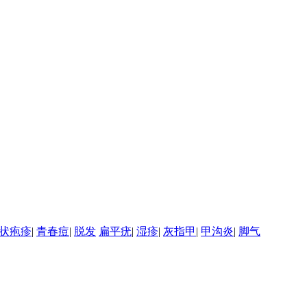
状疱疹
|
青春痘
|
脱发
扁平疣
|
湿疹
|
灰指甲
|
甲沟炎
|
脚气