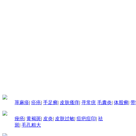
荨麻疹
|
疥疮
|
手足癣
|
皮肤瘙痒
|
寻常疣
毛囊炎
|
体股癣
|
带
痤疮
|
黄褐斑
|
皮炎
|
皮肤过敏
|
痘疤痘印
|
祛
斑
|
毛孔粗大