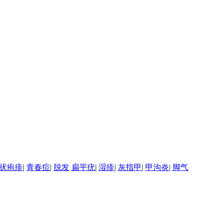
状疱疹
|
青春痘
|
脱发
扁平疣
|
湿疹
|
灰指甲
|
甲沟炎
|
脚气