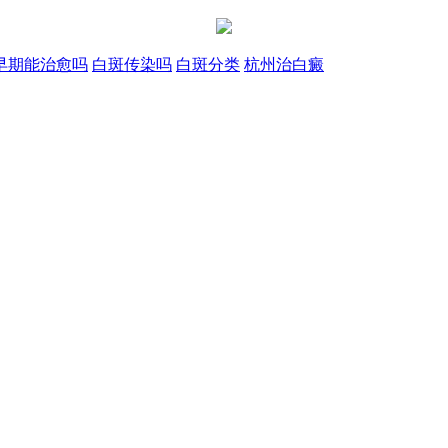
早期能治愈吗
白斑传染吗
白斑分类
杭州治白癜